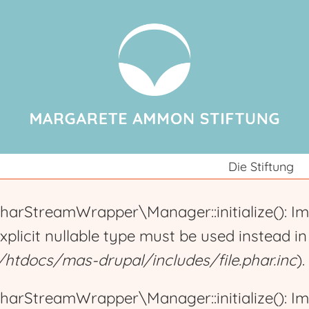
Jump to navigation
Die Stiftung
harStreamWrapper\Manager::initialize(): Im
explicit nullable type must be used instead i
tdocs/mas-drupal/includes/file.phar.inc
).
harStreamWrapper\Manager::initialize(): Im