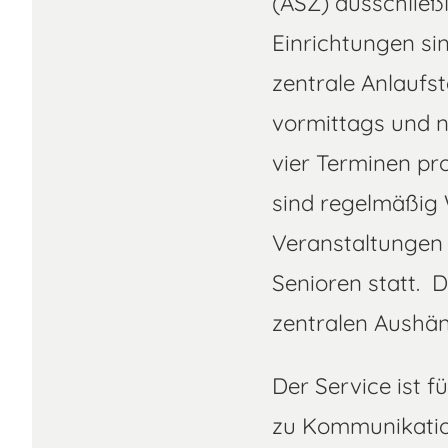
(ASZ) ausschließ
Einrichtungen si
zentrale Anlaufs
vormittags und n
vier Terminen pro
sind regelmäßig
Veranstaltungen 
Senioren statt. 
zentralen Aushän
Der Service ist f
zu Kommunikatio