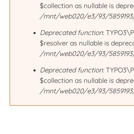
$collection as nullable is depr
r
/mnt/web020/e3/93/5859193/h
Deprecated function
: TYPO3\P
o
$resolver as nullable is deprec
/mnt/web020/e3/93/5859193/h
r
Deprecated function
: TYPO3\P
m
$collection as nullable is depr
/mnt/web020/e3/93/5859193/h
e
s