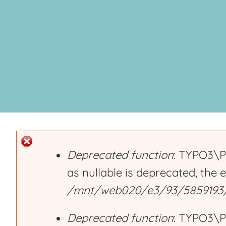
Deprecated function
: TYPO3\P
as nullable is deprecated, the 
E
/mnt/web020/e3/93/5859193/h
r
Deprecated function
: TYPO3\P