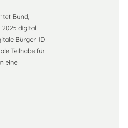
m
htet Bund,
2025 digital
gitale Bürger-ID
ale Teilhabe für
n eine