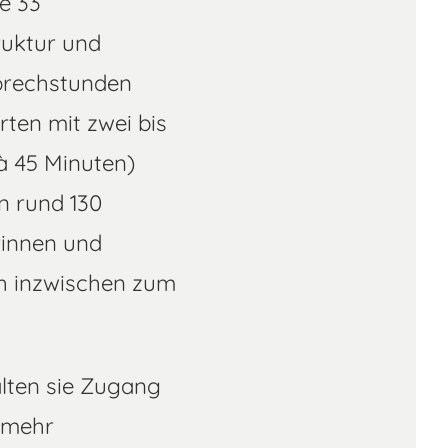
e 33
ruktur und
Sprechstunden
rten mit zwei bis
 à 45 Minuten)
n rund 130
rinnen und
ch inzwischen zum
alten sie Zugang
 mehr