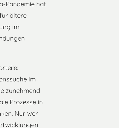
na-Pandemie hat
für ältere
rung im
endungen
rteile:
ionssuche im
wie zunehmend
ale Prozesse in
ken. Nur wer
Entwicklungen