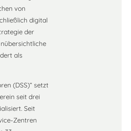
schen von
ließlich digital
trategie der
unübersichtliche
dert als
ren (DSS)“ setzt
rein seit drei
isiert. Seit
vice-Zentren