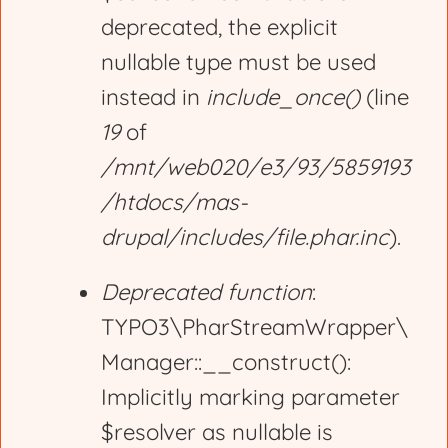
deprecated, the explicit
a
nullable type must be used
g
instead in
include_once()
(line
19
of
e
/mnt/web020/e3/93/5859193
/htdocs/mas-
drupal/includes/file.phar.inc
).
Deprecated function
:
TYPO3\PharStreamWrapper\
Manager::__construct():
Implicitly marking parameter
$resolver as nullable is