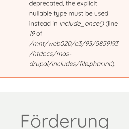
deprecated, the explicit
nullable type must be used
instead in
include_once()
(line
19
of
/mnt/web020/e3/93/5859193
/htdocs/mas-
drupal/includes/file.phar.inc
).
Förderung