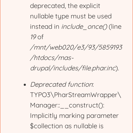
deprecated, the explicit
nullable type must be used
instead in
include_once()
(line
19
of
/mnt/web020/e3/93/5859193
/htdocs/mas-
drupal/includes/file.phar.inc
).
Deprecated function
:
TYPO3\PharStreamWrapper\
Manager::__construct():
Implicitly marking parameter
$collection as nullable is