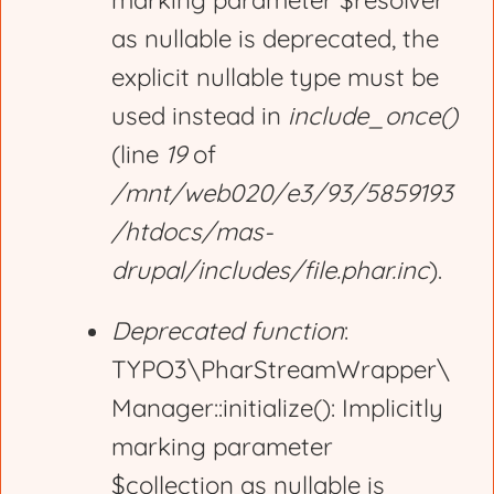
marking parameter $resolver
r
as nullable is deprecated, the
explicit nullable type must be
o
used instead in
include_once()
(line
19
of
r
/mnt/web020/e3/93/5859193
/htdocs/mas-
m
drupal/includes/file.phar.inc
).
e
Deprecated function
:
TYPO3\PharStreamWrapper\
s
Manager::initialize(): Implicitly
marking parameter
s
$collection as nullable is