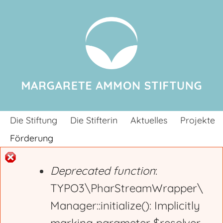
Jump to navigation
Die Stiftung
Die Stifterin
Aktuelles
Projekte
Förderung
Deprecated function
:
E
TYPO3\PharStreamWrapper\
Manager::initialize(): Implicitly
r