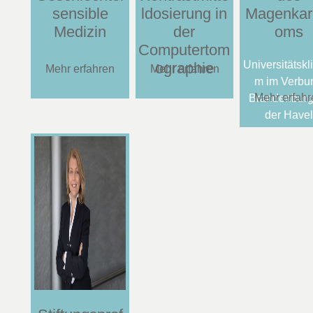
sensible
ldosierung in
Magenkar
Medizin
der
oms
Computertom
Universitätskl
ographie
Mehr erfahren
Mehr erfahren
m im Verbu
Mehr erfahr
Brandenburg
der Havel