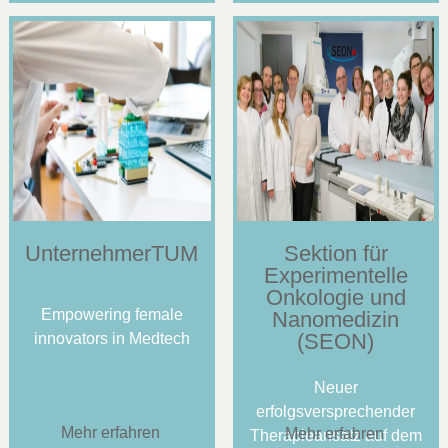
UnternehmerTUM
Sektion für
Experimentelle
Onkologie und
Empowering female
Nanomedizin
(SEON)
innovators in Medtech
Neuer
erfolgsversprechender
Mehr erfahren
Mehr erfahren
Therapieansatz auf dem