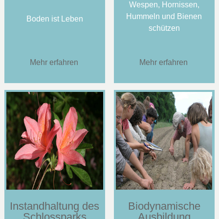
Wespen, Hornissen,
Hummeln und Bienen
Boden ist Leben
schützen
Mehr erfahren
Mehr erfahren
Instandhaltung des
Biodynamische
Schlossparks
Ausbildung