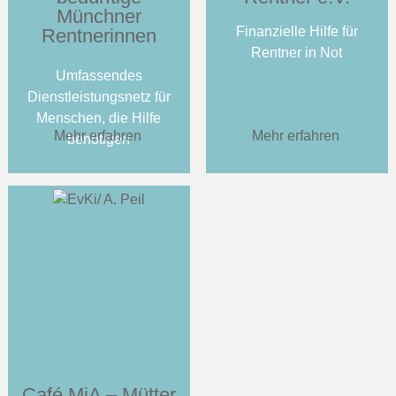
Münchner
Finanzielle Hilfe für
Rentnerinnen
Rentner in Not
Umfassendes
Dienstleistungsnetz für
Menschen, die Hilfe
Mehr erfahren
Mehr erfahren
benötigen
Café MiA – Mütter