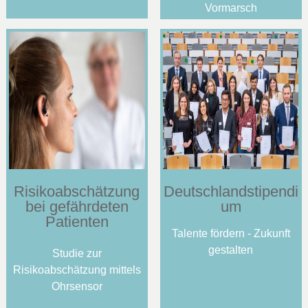
Vormarsch
Risikoabschätzung
Deutschlandstipendi
bei gefährdeten
um
Patienten
Talente fördern - Zukunft
gestalten
Studie zur
Risikoabschätzung mittels
Ohrsensor