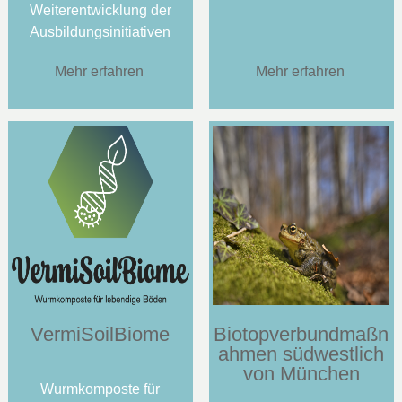
Weiterentwicklung der
Ausbildungsinitiativen
Mehr erfahren
Mehr erfahren
VermiSoilBiome
Biotopverbundmaßn
ahmen südwestlich
von München
Wurmkomposte für