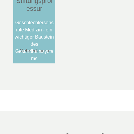
Stiftungsprof
essur
Geschlechtersens
ible Medizin - ein
wichtiger Baustein
des
Mehr erfahren
Gesundheitssyste
ms