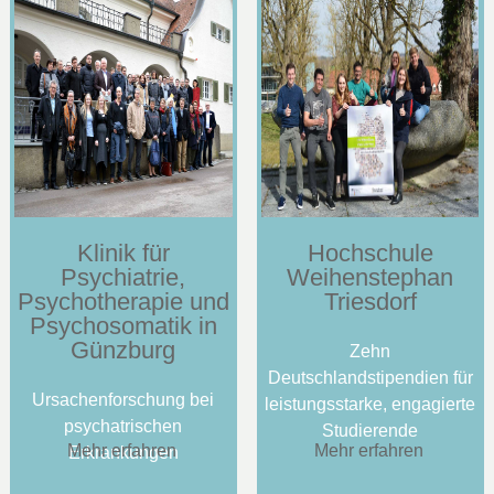
Klinik für
Hochschule
Psychiatrie,
Weihenstephan
Psychotherapie und
Triesdorf
Psychosomatik in
Günzburg
Zehn
Deutschlandstipendien für
Ursachenforschung bei
leistungsstarke, engagierte
psychatrischen
Studierende
Mehr erfahren
Mehr erfahren
Erkrankungen