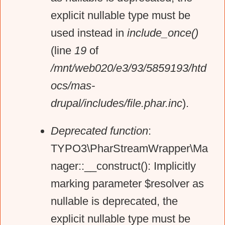
explicit nullable type must be
a
used instead in
include_once()
g
(line
19
of
/mnt/web020/e3/93/5859193/htd
e
ocs/mas-
drupal/includes/file.phar.inc
).
Deprecated function
:
TYPO3\PharStreamWrapper\Ma
nager::__construct(): Implicitly
marking parameter $resolver as
nullable is deprecated, the
explicit nullable type must be