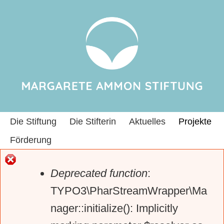
Jump to navigation
Die Stiftung
Die Stifterin
Aktuelles
Projekte
Förderung
Deprecated function
:
E
TYPO3\PharStreamWrapper\Ma
nager::initialize(): Implicitly
r