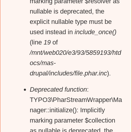
marking parameter $resolver as
r
nullable is deprecated, the
explicit nullable type must be
o
used instead in
include_once()
(line
19
of
r
/mnt/web020/e3/93/5859193/htd
ocs/mas-
m
drupal/includes/file.phar.inc
).
e
Deprecated function
:
TYPO3\PharStreamWrapper\Ma
s
nager::initialize(): Implicitly
marking parameter $collection
s
as nullable is deprecated, the