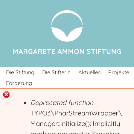
Jump to navigation
Die Stiftung
Die Stifterin
Aktuelles
Projekte
Förderung
Deprecated function
:
E
TYPO3\PharStreamWrapper\
Manager::initialize(): Implicitly
r