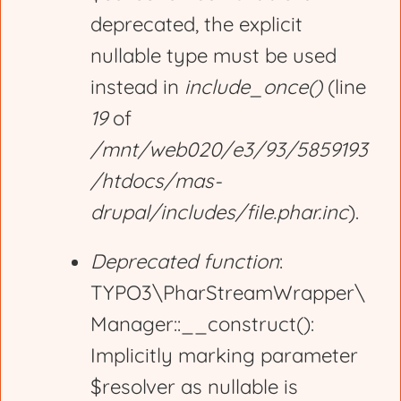
deprecated, the explicit
a
nullable type must be used
g
instead in
include_once()
(line
19
of
e
/mnt/web020/e3/93/5859193
/htdocs/mas-
drupal/includes/file.phar.inc
).
Deprecated function
:
TYPO3\PharStreamWrapper\
Manager::__construct():
Implicitly marking parameter
$resolver as nullable is