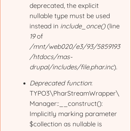
deprecated, the explicit
nullable type must be used
instead in
include_once()
(line
19
of
/mnt/web020/e3/93/5859193
/htdocs/mas-
drupal/includes/file.phar.inc
).
Deprecated function
:
TYPO3\PharStreamWrapper\
Manager::__construct():
Implicitly marking parameter
$collection as nullable is