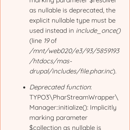
marking parameter $resolver
r
as nullable is deprecated, the
explicit nullable type must be
o
used instead in
include_once()
(line
19
of
r
/mnt/web020/e3/93/5859193
/htdocs/mas-
m
drupal/includes/file.phar.inc
).
e
Deprecated function
:
TYPO3\PharStreamWrapper\
s
Manager::initialize(): Implicitly
marking parameter
s
$collection as nullable is