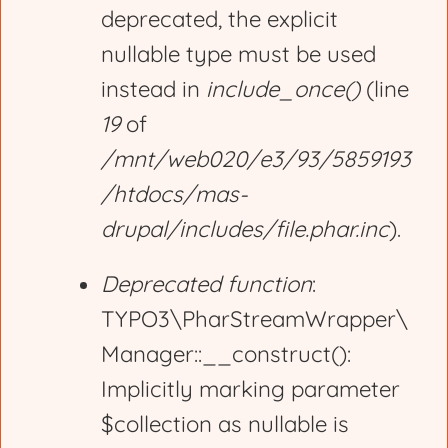
deprecated, the explicit
nullable type must be used
instead in
include_once()
(line
19
of
/mnt/web020/e3/93/5859193
/htdocs/mas-
drupal/includes/file.phar.inc
).
Deprecated function
:
TYPO3\PharStreamWrapper\
Manager::__construct():
Implicitly marking parameter
$collection as nullable is