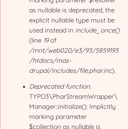
marking parameter $resolver
r
as nullable is deprecated, the
explicit nullable type must be
o
used instead in
include_once()
(line
19
of
r
/mnt/web020/e3/93/5859193
/htdocs/mas-
m
drupal/includes/file.phar.inc
).
e
Deprecated function
:
TYPO3\PharStreamWrapper\
s
Manager::initialize(): Implicitly
marking parameter
s
$collection as nullable is