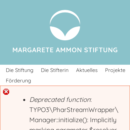
Jump to navigation
Die Stiftung
Die Stifterin
Aktuelles
Projekte
Förderung
Deprecated function
:
E
TYPO3\PharStreamWrapper\
Manager::initialize(): Implicitly
r