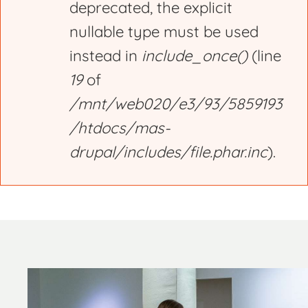
deprecated, the explicit
nullable type must be used
instead in
include_once()
(line
19
of
/mnt/web020/e3/93/5859193
/htdocs/mas-
drupal/includes/file.phar.inc
).