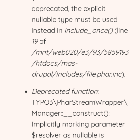
deprecated, the explicit
a
nullable type must be used
g
instead in
include_once()
(line
19
of
e
/mnt/web020/e3/93/5859193
/htdocs/mas-
drupal/includes/file.phar.inc
).
Deprecated function
:
TYPO3\PharStreamWrapper\
Manager::__construct():
Implicitly marking parameter
$resolver as nullable is