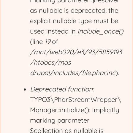
marking parameter $resolver
r
as nullable is deprecated, the
explicit nullable type must be
o
used instead in
include_once()
(line
19
of
r
/mnt/web020/e3/93/5859193
/htdocs/mas-
m
drupal/includes/file.phar.inc
).
e
Deprecated function
:
TYPO3\PharStreamWrapper\
s
Manager::initialize(): Implicitly
marking parameter
s
$collection as nullable is