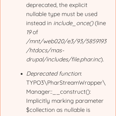
deprecated, the explicit
nullable type must be used
instead in
include_once()
(line
19
of
/mnt/web020/e3/93/5859193
/htdocs/mas-
drupal/includes/file.phar.inc
).
Deprecated function
:
TYPO3\PharStreamWrapper\
Manager::__construct():
Implicitly marking parameter
$collection as nullable is