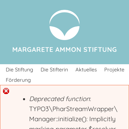
Jump to navigation
Die Stiftung
Die Stifterin
Aktuelles
Projekte
Förderung
Deprecated function
:
E
TYPO3\PharStreamWrapper\
Manager::initialize(): Implicitly
r