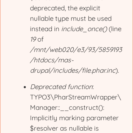
deprecated, the explicit
a
nullable type must be used
g
instead in
include_once()
(line
19
of
e
/mnt/web020/e3/93/5859193
/htdocs/mas-
drupal/includes/file.phar.inc
).
Deprecated function
:
TYPO3\PharStreamWrapper\
Manager::__construct():
Implicitly marking parameter
$resolver as nullable is