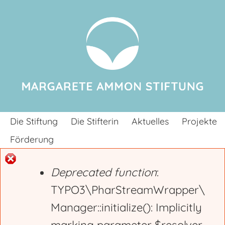
Jump to navigation
Die Stiftung
Die Stifterin
Aktuelles
Projekte
Förderung
Deprecated function
:
E
TYPO3\PharStreamWrapper\
Manager::initialize(): Implicitly
r