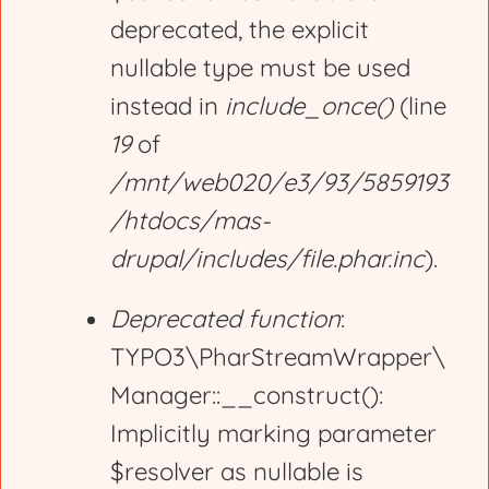
deprecated, the explicit
a
nullable type must be used
g
instead in
include_once()
(line
19
of
e
/mnt/web020/e3/93/5859193
/htdocs/mas-
drupal/includes/file.phar.inc
).
Deprecated function
:
TYPO3\PharStreamWrapper\
Manager::__construct():
Implicitly marking parameter
$resolver as nullable is