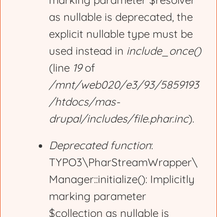
marking parameter $resolver
r
as nullable is deprecated, the
explicit nullable type must be
o
used instead in
include_once()
(line
19
of
r
/mnt/web020/e3/93/5859193
/htdocs/mas-
m
drupal/includes/file.phar.inc
).
e
Deprecated function
:
TYPO3\PharStreamWrapper\
s
Manager::initialize(): Implicitly
marking parameter
s
$collection as nullable is