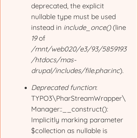
deprecated, the explicit
nullable type must be used
instead in
include_once()
(line
19
of
/mnt/web020/e3/93/5859193
/htdocs/mas-
drupal/includes/file.phar.inc
).
Deprecated function
:
TYPO3\PharStreamWrapper\
Manager::__construct():
Implicitly marking parameter
$collection as nullable is