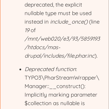
deprecated, the explicit
nullable type must be used
instead in
include_once()
(line
19
of
/mnt/web020/e3/93/5859193
/htdocs/mas-
drupal/includes/file.phar.inc
).
Deprecated function
:
TYPO3\PharStreamWrapper\
Manager::__construct():
Implicitly marking parameter
$collection as nullable is