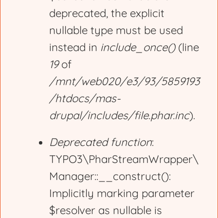
deprecated, the explicit
a
nullable type must be used
g
instead in
include_once()
(line
19
of
e
/mnt/web020/e3/93/5859193
/htdocs/mas-
drupal/includes/file.phar.inc
).
Deprecated function
:
TYPO3\PharStreamWrapper\
Manager::__construct():
Implicitly marking parameter
$resolver as nullable is