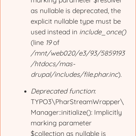
marking parameter $resolver
r
as nullable is deprecated, the
explicit nullable type must be
o
used instead in
include_once()
(line
19
of
r
/mnt/web020/e3/93/5859193
/htdocs/mas-
m
drupal/includes/file.phar.inc
).
e
Deprecated function
:
TYPO3\PharStreamWrapper\
s
Manager::initialize(): Implicitly
marking parameter
s
$collection as nullable is