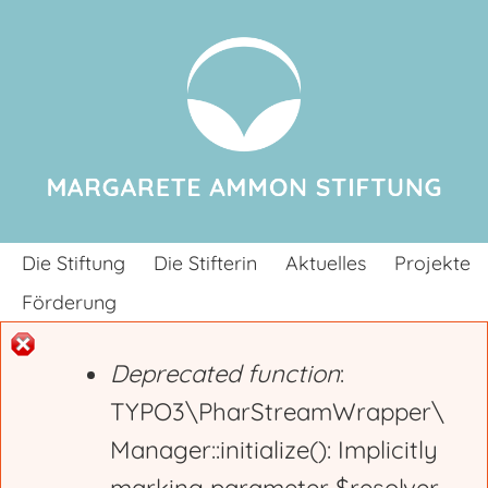
Jump to navigation
Die Stiftung
Die Stifterin
Aktuelles
Projekte
Förderung
Deprecated function
:
E
TYPO3\PharStreamWrapper\
Manager::initialize(): Implicitly
r