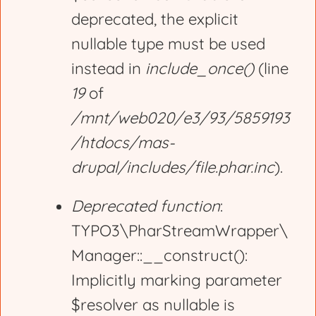
deprecated, the explicit
a
nullable type must be used
g
instead in
include_once()
(line
19
of
e
/mnt/web020/e3/93/5859193
/htdocs/mas-
drupal/includes/file.phar.inc
).
Deprecated function
:
TYPO3\PharStreamWrapper\
Manager::__construct():
Implicitly marking parameter
$resolver as nullable is