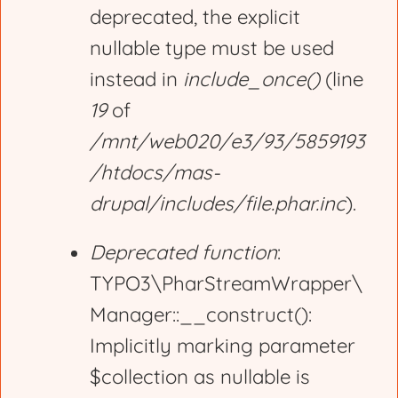
deprecated, the explicit
nullable type must be used
instead in
include_once()
(line
19
of
/mnt/web020/e3/93/5859193
/htdocs/mas-
drupal/includes/file.phar.inc
).
Deprecated function
:
TYPO3\PharStreamWrapper\
Manager::__construct():
Implicitly marking parameter
$collection as nullable is