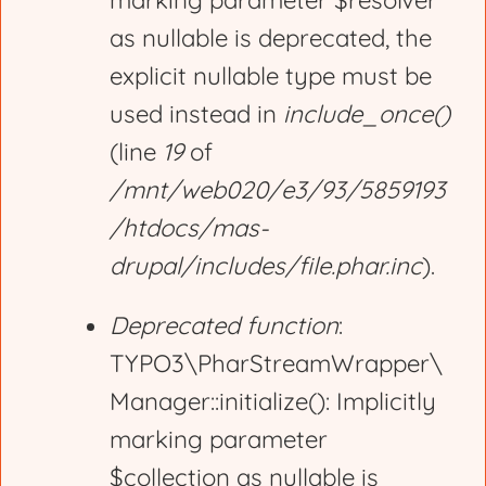
marking parameter $resolver
r
as nullable is deprecated, the
explicit nullable type must be
o
used instead in
include_once()
(line
19
of
r
/mnt/web020/e3/93/5859193
/htdocs/mas-
m
drupal/includes/file.phar.inc
).
e
Deprecated function
:
TYPO3\PharStreamWrapper\
s
Manager::initialize(): Implicitly
marking parameter
s
$collection as nullable is