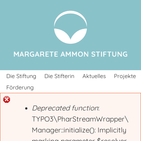
Jump to navigation
Die Stiftung
Die Stifterin
Aktuelles
Projekte
Förderung
Deprecated function
:
E
TYPO3\PharStreamWrapper\
Manager::initialize(): Implicitly
r