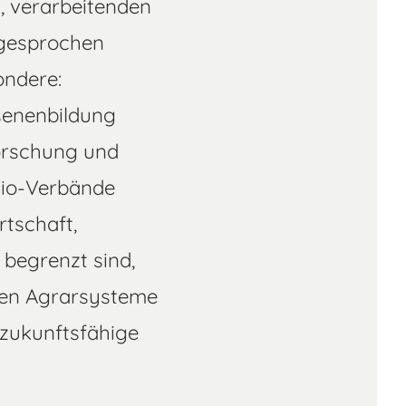
, verarbeitenden
ngesprochen
ndere:
senenbildung
Forschung und
Bio-Verbände
rtschaft,
 begrenzt sind,
chen Agrarsysteme
 zukunftsfähige