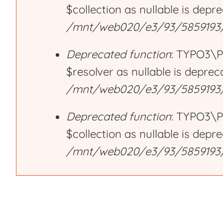
$collection as nullable is depr
r
/mnt/web020/e3/93/5859193/h
Deprecated function
: TYPO3\P
o
$resolver as nullable is deprec
/mnt/web020/e3/93/5859193/h
r
Deprecated function
: TYPO3\P
m
$collection as nullable is depr
/mnt/web020/e3/93/5859193/h
e
s