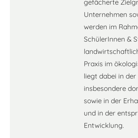
gefächerte Zielg
Unternehmen sow
werden im Rahme
SchülerInnen & 
landwirtschaftli
Praxis im ökolog
liegt dabei in d
insbesondere dor
sowie in der Erh
und in der entsp
Entwicklung.