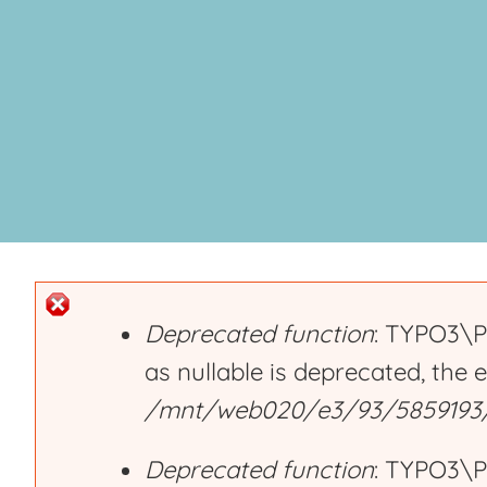
Deprecated function
: TYPO3\P
as nullable is deprecated, the 
E
/mnt/web020/e3/93/5859193/h
r
Deprecated function
: TYPO3\P