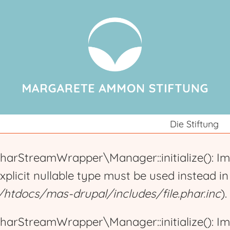
Jump to navigation
Die Stiftung
harStreamWrapper\Manager::initialize(): Im
explicit nullable type must be used instead i
tdocs/mas-drupal/includes/file.phar.inc
).
harStreamWrapper\Manager::initialize(): Im