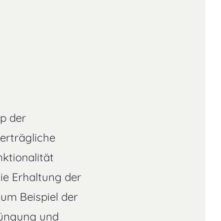
ip der
erträgliche
ktionalität
die Erhaltung der
zum Beispiel der
düngung und