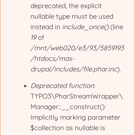
deprecated, the explicit
nullable type must be used
instead in
include_once()
(line
19
of
/mnt/web020/e3/93/5859193
/htdocs/mas-
drupal/includes/file.phar.inc
).
Deprecated function
:
TYPO3\PharStreamWrapper\
Manager::__construct():
Implicitly marking parameter
$collection as nullable is