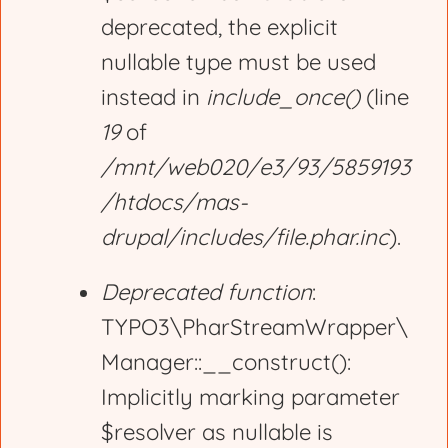
deprecated, the explicit
a
nullable type must be used
g
instead in
include_once()
(line
19
of
e
/mnt/web020/e3/93/5859193
/htdocs/mas-
drupal/includes/file.phar.inc
).
Deprecated function
:
TYPO3\PharStreamWrapper\
Manager::__construct():
Implicitly marking parameter
$resolver as nullable is