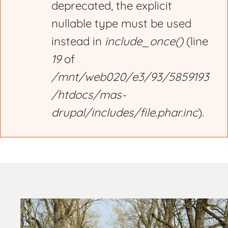
deprecated, the explicit
nullable type must be used
instead in
include_once()
(line
19
of
/mnt/web020/e3/93/5859193
/htdocs/mas-
drupal/includes/file.phar.inc
).