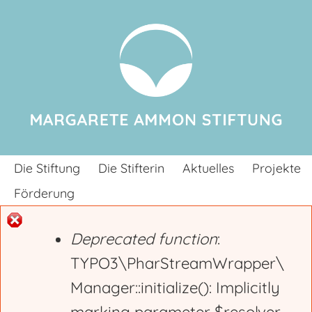
Jump to navigation
Die Stiftung
Die Stifterin
Aktuelles
Projekte
Förderung
Deprecated function
:
E
TYPO3\PharStreamWrapper\
Manager::initialize(): Implicitly
r