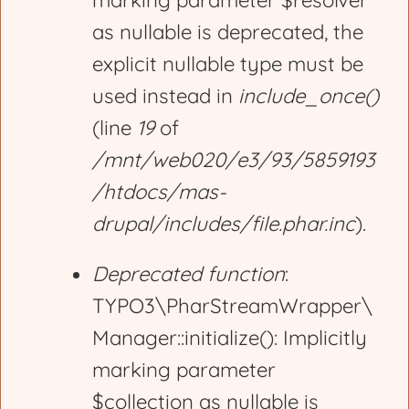
marking parameter $resolver
r
as nullable is deprecated, the
explicit nullable type must be
o
used instead in
include_once()
(line
19
of
r
/mnt/web020/e3/93/5859193
/htdocs/mas-
m
drupal/includes/file.phar.inc
).
e
Deprecated function
:
TYPO3\PharStreamWrapper\
s
Manager::initialize(): Implicitly
marking parameter
s
$collection as nullable is