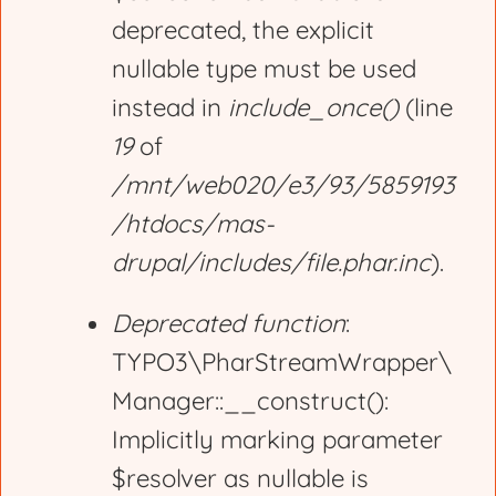
deprecated, the explicit
a
nullable type must be used
g
instead in
include_once()
(line
19
of
e
/mnt/web020/e3/93/5859193
/htdocs/mas-
drupal/includes/file.phar.inc
).
Deprecated function
:
TYPO3\PharStreamWrapper\
Manager::__construct():
Implicitly marking parameter
$resolver as nullable is