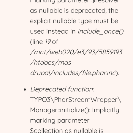
marking parameter $resolver
r
as nullable is deprecated, the
explicit nullable type must be
o
used instead in
include_once()
(line
19
of
r
/mnt/web020/e3/93/5859193
/htdocs/mas-
m
drupal/includes/file.phar.inc
).
e
Deprecated function
:
TYPO3\PharStreamWrapper\
s
Manager::initialize(): Implicitly
marking parameter
s
$collection as nullable is