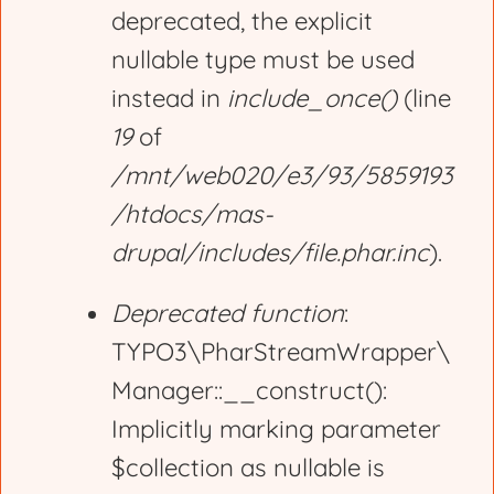
deprecated, the explicit
nullable type must be used
instead in
include_once()
(line
19
of
/mnt/web020/e3/93/5859193
/htdocs/mas-
drupal/includes/file.phar.inc
).
Deprecated function
:
TYPO3\PharStreamWrapper\
Manager::__construct():
Implicitly marking parameter
$collection as nullable is