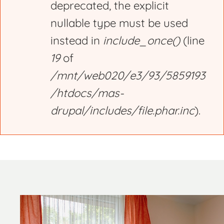
deprecated, the explicit
nullable type must be used
instead in
include_once()
(line
19
of
/mnt/web020/e3/93/5859193
/htdocs/mas-
drupal/includes/file.phar.inc
).