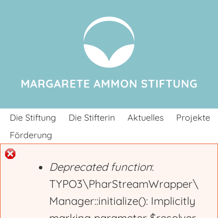
Jump to navigation
Die Stiftung
Die Stifterin
Aktuelles
Projekte
Förderung
Deprecated function
:
E
TYPO3\PharStreamWrapper\
Manager::initialize(): Implicitly
r