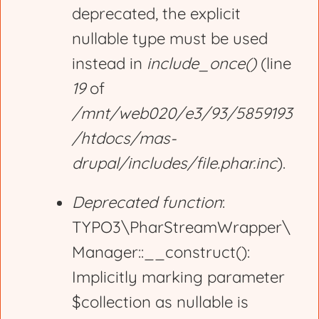
deprecated, the explicit
nullable type must be used
instead in
include_once()
(line
19
of
/mnt/web020/e3/93/5859193
/htdocs/mas-
drupal/includes/file.phar.inc
).
Deprecated function
:
TYPO3\PharStreamWrapper\
Manager::__construct():
Implicitly marking parameter
$collection as nullable is