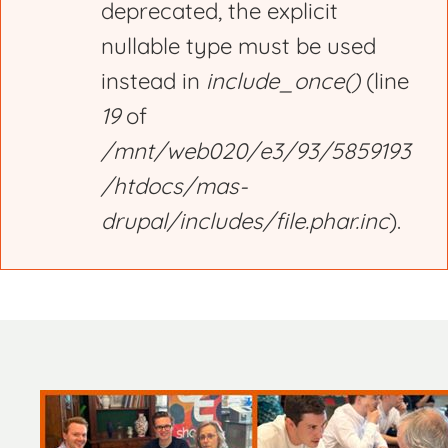
deprecated, the explicit
nullable type must be used
instead in
include_once()
(line
19
of
/mnt/web020/e3/93/5859193
/htdocs/mas-
drupal/includes/file.phar.inc
).