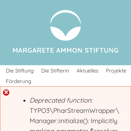
Jump to navigation
Die Stiftung
Die Stifterin
Aktuelles
Projekte
Förderung
Deprecated function
:
E
TYPO3\PharStreamWrapper\
Manager::initialize(): Implicitly
r