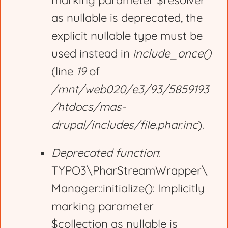
marking parameter $resolver
r
as nullable is deprecated, the
explicit nullable type must be
o
used instead in
include_once()
(line
19
of
r
/mnt/web020/e3/93/5859193
/htdocs/mas-
m
drupal/includes/file.phar.inc
).
e
Deprecated function
:
TYPO3\PharStreamWrapper\
s
Manager::initialize(): Implicitly
marking parameter
s
$collection as nullable is