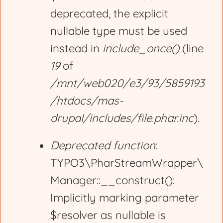
deprecated, the explicit
a
nullable type must be used
g
instead in
include_once()
(line
19
of
e
/mnt/web020/e3/93/5859193
/htdocs/mas-
drupal/includes/file.phar.inc
).
Deprecated function
:
TYPO3\PharStreamWrapper\
Manager::__construct():
Implicitly marking parameter
$resolver as nullable is